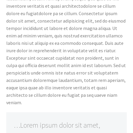
inventore veritatis et quasi architectodolore se cillum
dolore eu fugiatdolore pa se cillum. Consectetur ipsum
dolor sit amet, consectetur adipisicing elit, sed do eiusmod
tempor incididunt ut labore et dolore magna aliqua. Ut
enim ad minim veniam, quis nostrud exercitation ullamco
laboris nisi ut aliquip ex ea commodo consequat. Duis aute
irure dolor in reprehenderit in voluptate velit es riatur.
Excepteur sint occaecat cupidatat non proident, sunt in
culpa qui officia deserunt mollit anim id est laborum. Sed ut
perspiciatis unde omnis iste natus error sit voluptatem
accusantium doloremque laudantium, totam rem aperiam,
WARNING
: ATTEMPT TO RE
eaque ipsa quae ab illo inventore veritatis et quasi
"POST_EXCERPT" ON N
architecto se cillum dolore eu fugiat pa seq uaeve niam
veniam.
/HOME/ATEHEIZR/PUBLIC
CONTENT/PLUGINS/THEGEM
ELEMENTOR/INC/ELEMENTOR/WI
…Lorem ipsum dolor sit amet,
SLIDER/TEMPLATES/CONTENT-G