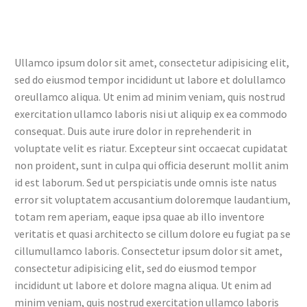
Ullamco ipsum dolor sit amet, consectetur adipisicing elit,
sed do eiusmod tempor incididunt ut labore et dolullamco
WARNING
: ATTEMPT TO RE
oreullamco aliqua. Ut enim ad minim veniam, quis nostrud
"POST_EXCERPT" ON N
exercitation ullamco laboris nisi ut aliquip ex ea commodo
/HOME/ATEHEIZR/PUBLIC
consequat. Duis aute irure dolor in reprehenderit in
voluptate velit es riatur. Excepteur sint occaecat cupidatat
CONTENT/PLUGINS/THEGEM
non proident, sunt in culpa qui officia deserunt mollit anim
ELEMENTOR/INC/ELEMENTOR/WI
id est laborum. Sed ut perspiciatis unde omnis iste natus
SLIDER/TEMPLATES/CONTENT-G
error sit voluptatem accusantium doloremque laudantium,
ON LINE
21
totam rem aperiam, eaque ipsa quae ab illo inventore
veritatis et quasi architecto se cillum dolore eu fugiat pa se
cillumullamco laboris. Consectetur ipsum dolor sit amet,
Warning
: Attempt to read property "post_con
consectetur adipisicing elit, sed do eiusmod tempor
/home/ateheizr/public_html/wp-content/plug
incididunt ut labore et dolore magna aliqua. Ut enim ad
elementor/inc/elementor/widgets/gallery-slider/t
minim veniam, quis nostrud exercitation ullamco laboris
item.php
on line
28