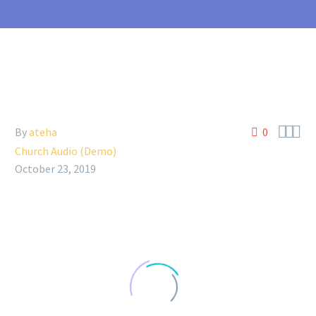



By
ateha
0
Church Audio (Demo)
October 23, 2019