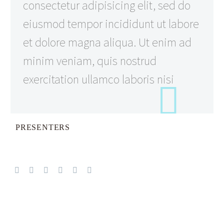
consectetur adipisicing elit, sed do
ON LINE
21
eiusmod tempor incididunt ut labore
et dolore magna aliqua. Ut enim ad
Warning
: Attempt to read property "post_con
/home/ateheizr/public_html/wp-content/plug
minim veniam, quis nostrud
elementor/inc/elementor/widgets/gallery-slider/t
exercitation ullamco laboris nisi
item.php
on line
28
PRESENTERS