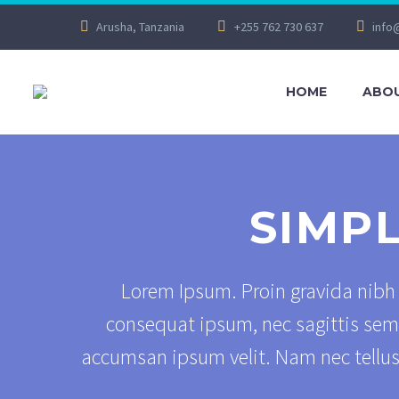
Arusha, Tanzania
+255 762 730 637
info
HOME
ABOU
SIMP
Lorem Ipsum. Proin gravida nibh v
consequat ipsum, nec sagittis sem 
accumsan ipsum velit. Nam nec tellus 