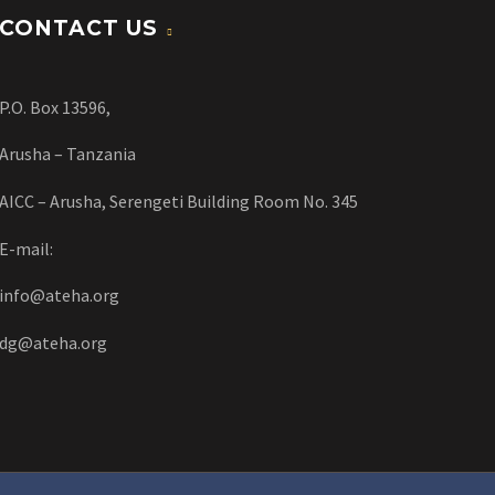
CONTACT US
P.O. Box 13596,
Arusha – Tanzania
AICC – Arusha, Serengeti Building Room No. 345
E-mail:
info@ateha.org
dg@ateha.org