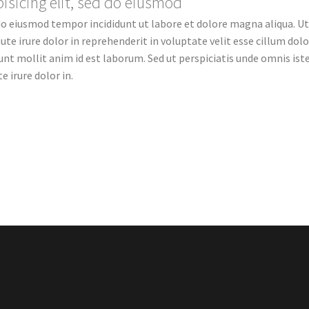
isicing elit, sed do eiusmod
 do eiusmod tempor incididunt ut labore et dolore magna aliqua. U
e irure dolor in reprehenderit in voluptate velit esse cillum dolor
erunt mollit anim id est laborum. Sed ut perspiciatis unde omnis i
e irure dolor in.