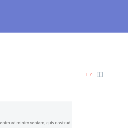


0
t enim ad minim veniam, quis nostrud