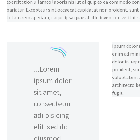
exercitation ullamco laboris nisi ut aliquip ex ea commodo cons
pariatur. Excepteur sint occaecat cupidatat non proident, sunt i
totam rem aperiam, eaque ipsa quae ab illo inventore veritatis
ipsum dolor s
enim ad mini
dolor in repr
...Lorem
proident, sun
voluptatem a
ipsum dolor
architecto b
sit amet,
fugit.
consectetur
adi pisicing
elit sed do
eiusmod