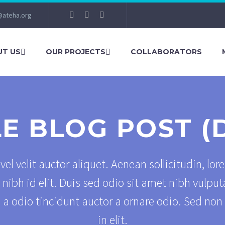
@ateha.org
T US
OUR PROJECTS
COLLABORATORS
LE BLOG POST (
el velit auctor aliquet. Aenean sollicitudin, lor
nibh id elit. Duis sed odio sit amet nibh vulput
a odio tincidunt auctor a ornare odio. Sed non
in elit.