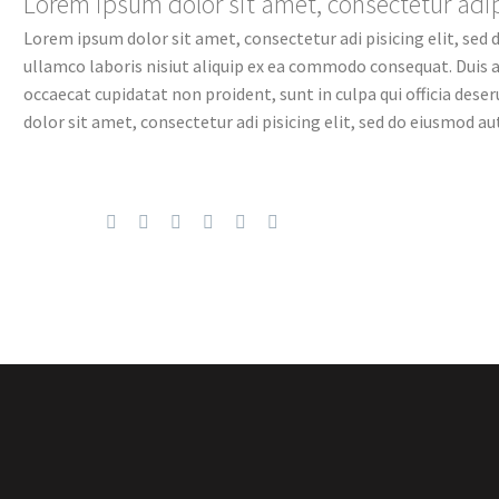
Lorem ipsum dolor sit amet, consectetur adip
Lorem ipsum dolor sit amet, consectetur adi pisicing elit, sed
ullamco laboris nisiut aliquip ex ea commodo consequat. Duis aut
occaecat cupidatat non proident, sunt in culpa qui officia des
dolor sit amet, consectetur adi pisicing elit, sed do eiusmod aut