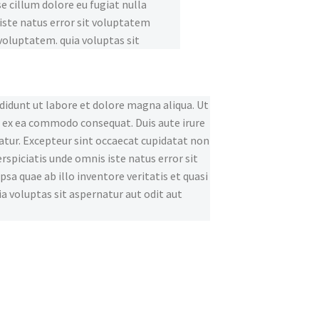
e cillum dolore eu fugiat nulla
 iste natus error sit voluptatem
voluptatem. quia voluptas sit
 didunt ut labore et dolore magna aliqua. Ut
p ex ea commodo consequat. Duis aute irure
iatur. Excepteur sint occaecat cupidatat non
erspiciatis unde omnis iste natus error sit
 quae ab illo inventore veritatis et quasi
 voluptas sit aspernatur aut odit aut