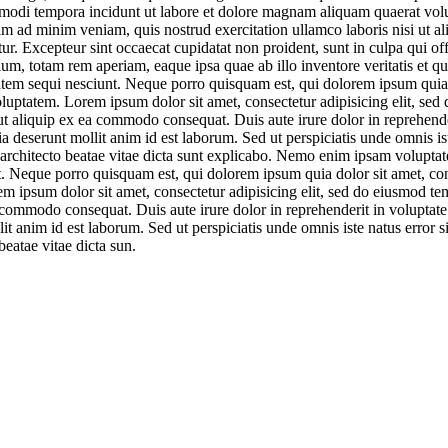
s modi tempora incidunt ut labore et dolore magnam aliquam quaerat volu
m ad minim veniam, quis nostrud exercitation ullamco laboris nisi ut a
atur. Excepteur sint occaecat cupidatat non proident, sunt in culpa qui of
um, totam rem aperiam, eaque ipsa quae ab illo inventore veritatis et q
atem sequi nesciunt. Neque porro quisquam est, qui dolorem ipsum quia 
uptatem. Lorem ipsum dolor sit amet, consectetur adipisicing elit, sed 
 aliquip ex ea commodo consequat. Duis aute irure dolor in reprehenderit
cia deserunt mollit anim id est laborum. Sed ut perspiciatis unde omnis 
 architecto beatae vitae dicta sunt explicabo. Nemo enim ipsam voluptate
. Neque porro quisquam est, qui dolorem ipsum quia dolor sit amet, co
m ipsum dolor sit amet, consectetur adipisicing elit, sed do eiusmod te
 commodo consequat. Duis aute irure dolor in reprehenderit in voluptate v
llit anim id est laborum. Sed ut perspiciatis unde omnis iste natus err
beatae vitae dicta sun.