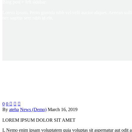
Blog post
+ left sidebar
Lorem Ipsum. Proin gravida nibh vel velit auctor aliquet. Aenean solli
nec sagittis sem nibh id elit.
0
0



By
ateha
News (Demo)
March 16, 2019
LOREM IPSUM
DOLOR SIT AMET
L Nemo enim ipsam voluptatem quia voluptas sit aspernatur aut odit a