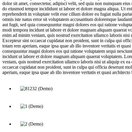
dolor sit amet, consectetur, adipisci velit, sed quia non numquam eiu
do eiusmod tempor incididunt ut labore et dolore magna aliqua. Ut eni
reprehenderit in voluptate velit esse cillum dolore eu fugiat nulla pari
omnis iste natus error sit voluptatem accusantium doloremque laudanti
aut fugit, sed quia consequuntur magni dolores eos qui ratione volupt
modi tempora incidunt ut labore et dolore magnam aliquam quaerat vol
enim ad minim veniam, quis nostrud exercitation ullamco laboris nisi ut
Excepteur sint occaecat cupidatat non proident, sunt in culpa qui offi
totam rem aperiam, eaque ipsa quae ab illo inventore veritatis et quasi
consequuntur magni dolores eos qui ratione voluptatem sequi nesciunt
incidunt ut labore et dolore magnam aliquam quaerat voluptatem. Lore
veniam, quis nostrud exercitation ullamco laboris nisi ut aliquip ex ea
occaecat cupidatat non proident, sunt in culpa qui officia deserunt mo
aperiam, eaque ipsa quae ab illo inventore veritatis et quasi architecto 