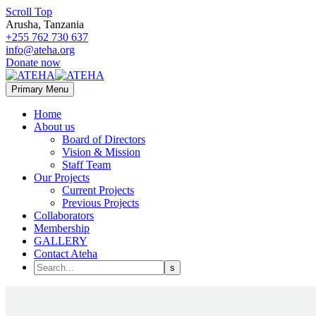
Scroll Top
Arusha, Tanzania
+255 762 730 637
info@ateha.org
Donate now
Primary Menu
Home
About us
Board of Directors
Vision & Mission
Staff Team
Our Projects
Current Projects
Previous Projects
Collaborators
Membership
GALLERY
Contact Ateha