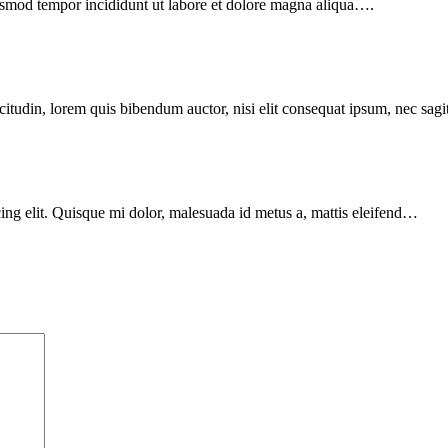
iusmod tempor incididunt ut labore et dolore magna aliqua….
itudin, lorem quis bibendum auctor, nisi elit consequat ipsum, nec sagitt
g elit. Quisque mi dolor, malesuada id metus a, mattis eleifend…