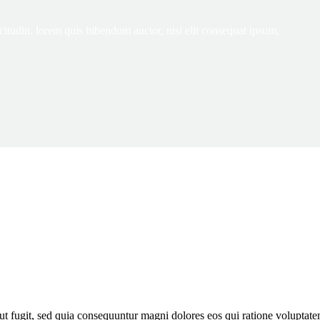
citudin, lorem quis bibendum auctor, nisi elit consequat ipsum,
ut fugit, sed quia consequuntur magni dolores eos qui ratione volupta