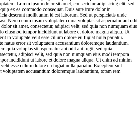
ptatem. Lorem ipsum dolor sit amet, consectetur adipisicing elit, sed
liquip ex ea commodo consequat. Duis aute irure dolor in
ficia deserunt mollit anim id est laborum. Sed ut perspiciatis unde
uasi. Nemo enim ipsam voluptatem quia voluptas sit aspernatur aut odit
dolor sit amet, consectetur, adipisci velit, sed quia non numquam eius
do eiusmod tempor incididunt ut labore et dolore magna aliqua. Ut
 in voluptate velit esse cillum dolore eu fugiat nulla pariatur.
iste natus error sit voluptatem accusantium doloremque laudantium,
m quia voluptas sit aspernatur aut odit aut fugit, sed quia
nsectetur, adipisci velit, sed quia non numquam eius modi tempora
mpor incididunt ut labore et dolore magna aliqua. Ut enim ad minim
elit esse cillum dolore eu fugiat nulla pariatur. Excepteur sint
or sit voluptatem accusantium doloremque laudantium, totam rem