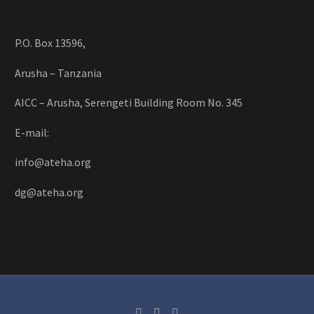
P.O. Box 13596,
Arusha – Tanzania
AICC – Arusha, Serengeti Building Room No. 345
E-mail:
info@ateha.org
dg@ateha.org