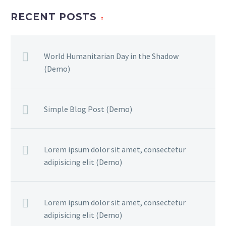
sit amet mauris. Morbi
RECENT POSTS
accumsan ipsum velit.
Nam nec tellus a odio
tincidunt auctor a ornare
World Humanitarian Day in the Shadow
odio. Sed non mauris
(Demo)
vitae erat consequat
auctor eu in elit.
Simple Blog Post (Demo)
Lorem ipsum dolor sit amet, consectetur
adipisicing elit (Demo)
Lorem ipsum dolor sit amet, consectetur
adipisicing elit (Demo)