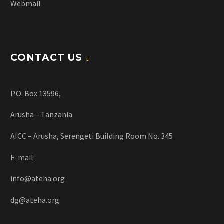
Webmail
CONTACT US
P.O. Box 13596,
Arusha – Tanzania
AICC – Arusha, Serengeti Building Room No. 345
E-mail:
info@ateha.org
dg@ateha.org