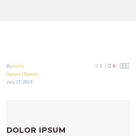



By
ateha
0
0
Nature (Demo)
July 17, 2019
DOLOR IPSUM