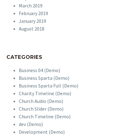
March 2019
erat consequat auctor eu in elit.
sollicitudin, lorem quis
February 2019
bibendum auctor, nisi elit
January 2019
consequat ipsum, nec
August 2018
sagittis sem nibh id elit.
Duis sed odio sit amet
nibh vulputate cursus a
sit amet mauris. Morbi
CATEGORIES
accumsan ipsum velit.
Nam nec tellus a odio
Business 04 (Demo)
tincidunt auctor a ornare
Business Sparta (Demo)
odio.
Business Sparta Full (Demo)
Charity Timeline (Demo)
Church Audio (Demo)
Church Slider (Demo)
Church Timeline (Demo)
dev (Demo)
Development (Demo)