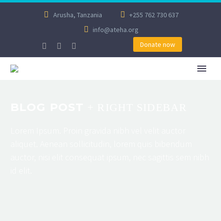
Arusha, Tanzania
+255 762 730 637
info@ateha.org
Donate now
BLOG POST
+ RIGHT SIDEBAR
Lorem Ipsum. Proin gravida nibh vel velit auctor
aliquet. Aenean sollicitudin, lorem quis bibendum
auctor, nisi elit consequat ipsum, nec sagittis sem nibh
id elit.