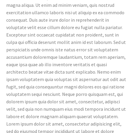
magna aliqua. Ut enim ad minim veniam, quis nostrud
exercitation ullamco laboris nisi ut aliquip ex ea commodo
consequat. Duis aute irure dolor in reprehenderit in
voluptate velit esse cillum dolore eu fugiat nulla pariatur.
Excepteur sint occaecat cupidatat non proident, sunt in
culpa qui officia deserunt mollit anim id est laborum. Sed ut
perspiciatis unde omnis iste natus error sit voluptatem
accusantium doloremque laudantium, totam rem aperiam,
eaque ipsa quae ab illo inventore veritatis et quasi
architecto beatae vitae dicta sunt explicabo. Nemo enim
ipsam voluptatem quia voluptas sit aspernatur aut odit aut
fugit, sed quia consequuntur magni dolores eos qui ratione
voluptatem sequi nesciunt. Neque porro quisquam est, qui
dolorem ipsum quia dolor sit amet, consectetur, adipisci
velit, sed quia non numquam eius modi tempora incidunt ut
labore et dolore magnam aliquam quaerat voluptatem.
Lorem ipsum dolor sit amet, consectetur adipisicing elit,
sed do eiusmod tempor incididunt ut labore et dolore