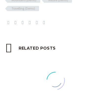
Mountains (Demo)
Nature (Demo)
Travelling (Demo)
RELATED POSTS
The Newest Part of Team (Demo)