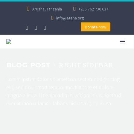
Arusha, Tanzania
+255 762 730 637
info@ateha.org
Donate now
BLOG POST
+ RIGHT SIDEBAR
Lorem ipsum dolor sit ametcon sectetur adipisicing
elit, sed doiusmod tempor incidilabore et dolore
magna aliqua. Ut enim ad mini veniam, quis nostrud
exercitation ullamco laboris nisi ut aliquip ex ea