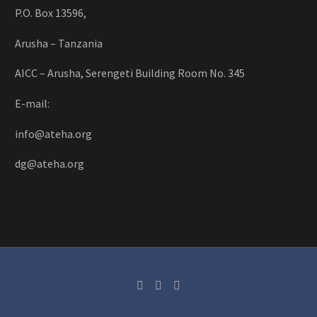
P.O. Box 13596,
Arusha – Tanzania
AICC – Arusha, Serengeti Building Room No. 345
E-mail:
info@ateha.org
dg@ateha.org