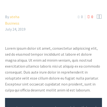


By
ateha
0
0
Business
July 24, 2019
Lorem ipsum dolor sit amet, consectetur adipisicing elit,
sed do eiusmod tempor incididunt ut labore et dolore
magna aliqua. Ut enim ad minim veniam, quis nostrud
exercitation ullamco laboris nisi ut aliquip ex ea commodo
consequat. Duis aute irure dolor in reprehenderit in
voluptate velit esse cillum dolore eu fugiat nulla pariatur.
Excepteur sint occaecat cupidatat non proident, sunt in
culpa qui officia deserunt mollit anim id est laborum.