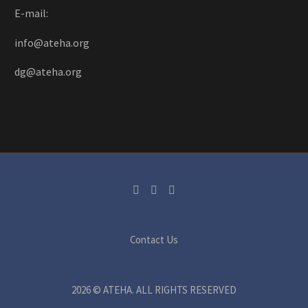
E-mail:
info@ateha.org
dg@ateha.org
Contact Us
2026 © ATEHA. ALL RIGHTS RESERVED