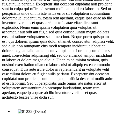
fugiat nulla pariatur. Excepteur sint occaecat cupidatat non proident,
sunt in culpa qui officia deserunt mollit anim id est laborum. Sed ut
perspiciatis unde omnis iste natus error sit voluptatem accusantium
doloremque laudantium, totam rem aperiam, eaque ipsa quae ab illo
inventore veritatis et quasi architecto beatae vitae dicta sunt
explicabo. Nemo enim ipsam voluptatem quia voluptas sit
aspernatur aut odit aut fugit, sed quia consequuntur magni dolores
eos qui ratione voluptatem sequi nesciunt. Neque porro quisquam
est, qui dolorem ipsum quia dolor sit amet, consectetur, adipisci velit,
sed quia non numquam eius modi tempora incidunt ut labore et
dolore magnam aliquam quaerat voluptatem. Lorem ipsum dolor sit
amet, consectetur adipisicing elit, sed do eiusmod tempor incididunt
ut labore et dolore magna aliqua. Ut enim ad minim veniam, quis
nostrud exercitation ullamco laboris nisi ut aliquip ex ea commodo
consequat. Duis aute irure dolor in reprehenderit in voluptate velit
esse cillum dolore eu fugiat nulla pariatur. Excepteur sint occaecat
cupidatat non proident, sunt in culpa qui officia deserunt mollit anim
id est laborum. Sed ut perspiciatis unde omnis iste natus error sit
voluptatem accusantium doloremque laudantium, totam rem
aperiam, eaque ipsa quae ab illo inventore veritatis et quasi
architecto beatae vitae dicta sun.