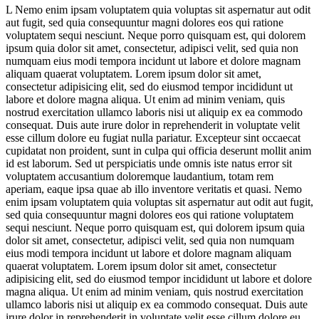
L Nemo enim ipsam voluptatem quia voluptas sit aspernatur aut odit
aut fugit, sed quia consequuntur magni dolores eos qui ratione
voluptatem sequi nesciunt. Neque porro quisquam est, qui dolorem
ipsum quia dolor sit amet, consectetur, adipisci velit, sed quia non
numquam eius modi tempora incidunt ut labore et dolore magnam
aliquam quaerat voluptatem. Lorem ipsum dolor sit amet,
consectetur adipisicing elit, sed do eiusmod tempor incididunt ut
labore et dolore magna aliqua. Ut enim ad minim veniam, quis
nostrud exercitation ullamco laboris nisi ut aliquip ex ea commodo
consequat. Duis aute irure dolor in reprehenderit in voluptate velit
esse cillum dolore eu fugiat nulla pariatur. Excepteur sint occaecat
cupidatat non proident, sunt in culpa qui officia deserunt mollit anim
id est laborum. Sed ut perspiciatis unde omnis iste natus error sit
voluptatem accusantium doloremque laudantium, totam rem
aperiam, eaque ipsa quae ab illo inventore veritatis et quasi. Nemo
enim ipsam voluptatem quia voluptas sit aspernatur aut odit aut fugit,
sed quia consequuntur magni dolores eos qui ratione voluptatem
sequi nesciunt. Neque porro quisquam est, qui dolorem ipsum quia
dolor sit amet, consectetur, adipisci velit, sed quia non numquam
eius modi tempora incidunt ut labore et dolore magnam aliquam
quaerat voluptatem. Lorem ipsum dolor sit amet, consectetur
adipisicing elit, sed do eiusmod tempor incididunt ut labore et dolore
magna aliqua. Ut enim ad minim veniam, quis nostrud exercitation
ullamco laboris nisi ut aliquip ex ea commodo consequat. Duis aute
irure dolor in reprehenderit in voluptate velit esse cillum dolore eu