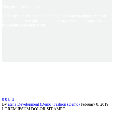
Blog post
+ left sidebar
Lorem Ipsum. Proin gravida nibh vel velit auctor aliquet. Aenean
sollicitudin, lorem quis bibendum auctor, nisi elit consequat ipsum,
nec sagittis sem nibh id elit.
0
0


By
ateha
Development (Demo)
Fashion (Demo)
February 8, 2019
LOREM IPSUM
DOLOR SIT AMET