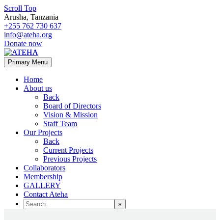
Scroll Top
Arusha, Tanzania
+255 762 730 637
info@ateha.org
Donate now
Primary Menu
Home
About us
Back
Board of Directors
Vision & Mission
Staff Team
Our Projects
Back
Current Projects
Previous Projects
Collaborators
Membership
GALLERY
Contact Ateha